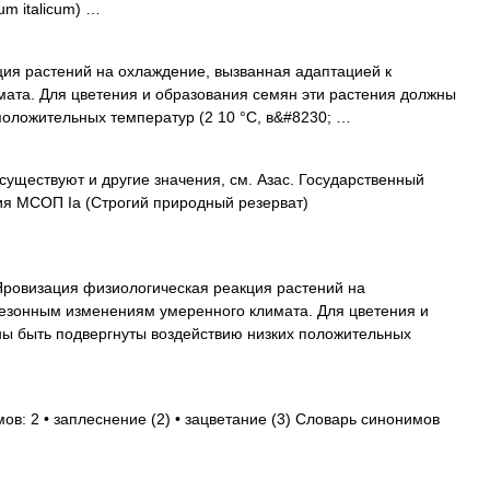
m italicum) …
ия растений на охлаждение, вызванная адаптацией к
ата. Для цветения и образования семян эти растения должны
положительных температур (2 10 °C, в&#8230; …
существуют и другие значения, см. Азас. Государственный
ия МСОП Ia (Строгий природный резерват)
ровизация физиологическая реакция растений на
сезонным изменениям умеренного климата. Для цветения и
ны быть подвергнуты воздействию низких положительных
ов: 2 • заплеснение (2) • зацветание (3) Словарь синонимов