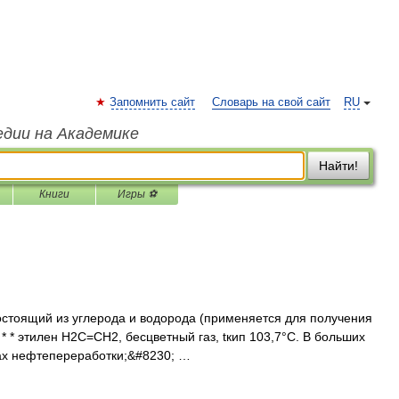
Запомнить сайт
Словарь на свой сайт
RU
едии на Академике
Найти!
Книги
Игры ⚽
состоящий из углерода и водорода (применяется для получения
* * * этилен Н2С=СН2, бесцветный газ, tкип 103,7°C. В больших
зах нефтепереработки;&#8230; …