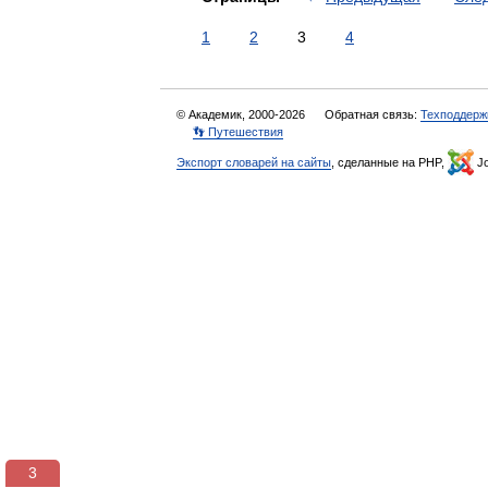
1
2
3
4
© Академик, 2000-2026
Обратная связь:
Техподдерж
👣 Путешествия
Экспорт словарей на сайты
, сделанные на PHP,
Jo
3