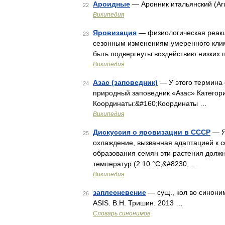
Ароидные
— Аронник итальянский (Aru
22
Википедия
Яровизация
— физиологическая реакц
23
сезонным изменениям умеренного клим
быть подвергнуты воздействию низких 
Википедия
Азас (заповедник)
— У этого термина 
24
природный заповедник «Азас» Категор
Координаты:&#160;Координаты …
Википедия
Дискуссия о яровизации в СССР
— Я
25
охлаждение, вызванная адаптацией к 
образования семян эти растения долж
температур (2 10 °C,&#8230; …
Википедия
заплесневение
— сущ., кол во синоним
26
ASIS. В.Н. Тришин. 2013 …
Словарь синонимов