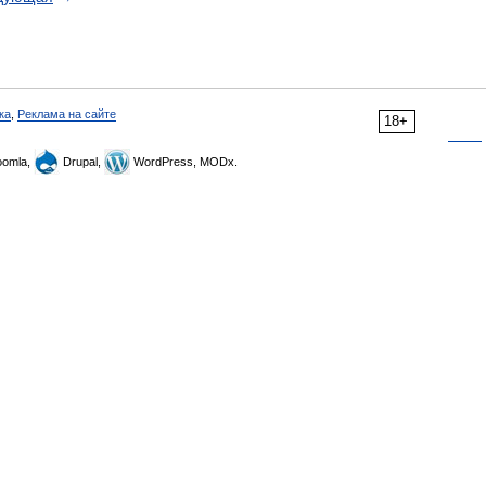
ка
,
Реклама на сайте
18+
omla,
Drupal,
WordPress, MODx.