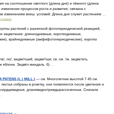
я на соотношение светлого (длина дня) и тёмного (длина
 изменении процессов роста и развития; связана с
ым изменениям внеш. условий. Длина дня служит растениям …
словарь
уппы растений с различной фотопериодической реакцией,
х зацветание: длиннодневные, короткодневные,
ие), крайнедневные (амфифотонериодические), коротко
/, ло/; зацве/тший; зацве/тши; св. см. тж. зацветать,
ли яблони. Зацвёл миндаль. б) …
ATENS (L.) MILL.)
— см. Многолетник высотой 7 45 см.
истья собраны в розетку, они появляются после цветения и
о сердцевидные, дланевиднотриждырассеченные. Сначала
…
дующая
→