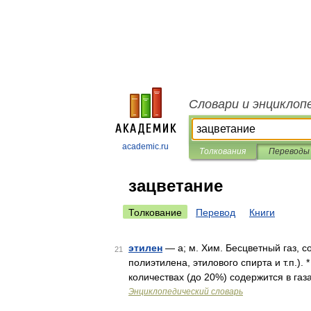
Словари и энциклоп
academic.ru
Толкования
Переводы
зацветание
Толкование
Перевод
Книги
этилен
— а; м. Хим. Бесцветный газ, 
21
полиэтилена, этилового спирта и т.п.). 
количествах (до 20%) содержится в га
Энциклопедический словарь