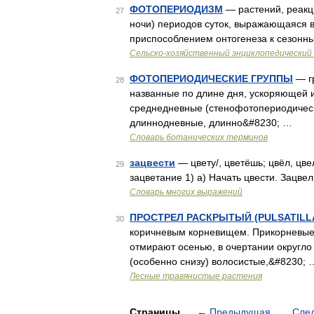
ФОТОПЕРИОДИЗМ
— растений, реакци
27
ночи) периодов суток, выражающаяся в
приспособлением онтогенеза к сезонн
Сельско-хозяйственный энциклопедический 
ФОТОПЕРИОДИЧЕСКИЕ ГРУППЫ
— гр
28
названные по длине дня, ускоряющей и
среднедневные (стенофотопериодическ
длиннодневные, длинно&#8230; …
Словарь ботанических терминов
зацвести
— цвету/, цветёшь; цвёл, цвела
29
зацветание 1) а) Начать цвести. Зацве
Словарь многих выражений
ПРОСТРЕЛ РАСКРЫТЫЙ (PULSATILLA P
30
коричневым корневищем. Прикорневые л
отмирают осенью, в очертании округл
(особенно снизу) волосистые,&#8230; 
Лесные травянистые растения
Страницы
←
Предыдущая
Сле